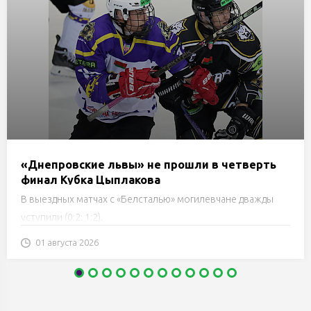
«Днепровские львы» не прошли в четверть
финал Кубка Цыплакова
В выездных матчах с «Белсталью» могилевчане дважды
уступили (0:2; 1:2).
01 августа 2026