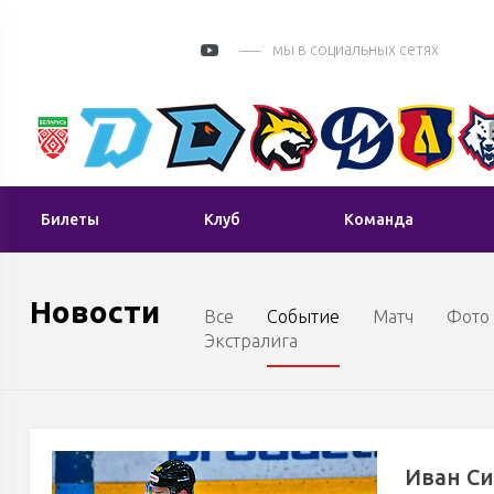
мы в социальных сетях
Билеты
Клуб
Команда
Новости
Все
Событие
Матч
Фото
Экстралига
Иван Си