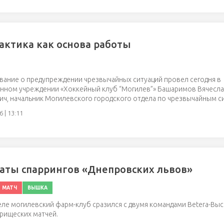
ктика как основа работы
ание о предупреждении чрезвычайных ситуаций провел сегодня в
енном учреждении «Хоккейный клуб “Могилев”» Башаримов Вячесл
ч, начальник Могилевского городского отдела по чрезвычайным с
 | 13:11
аты спаррингов «Днепровских львов»
МАТЧ
ВЫШКА
еле могилевский фарм-клуб сразился с двумя командами Betera-Выс
рищеских матчей.