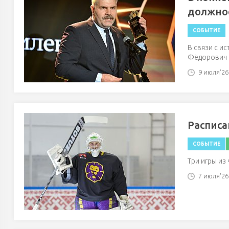
должно
СОБЫТИЕ
В связи с и
Фёдорович 
9 июля'26 
Расписа
СОБЫТИЕ
Три игры из
7 июля'26 