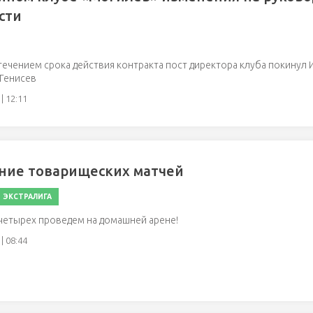
сти
стечением срока действия контракта пост директора клуба покинул 
Генисев
| 12:11
ние товарищеских матчей
ЭКСТРАЛИГА
 четырех проведем на домашней арене!
| 08:44