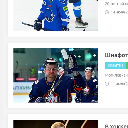
20-летний х
14 июля'26
Шиафот
СОБЫТИЕ
Могилевчан
11 июля'26
В хокке