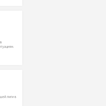
ав
итуациям.
шей лиги в