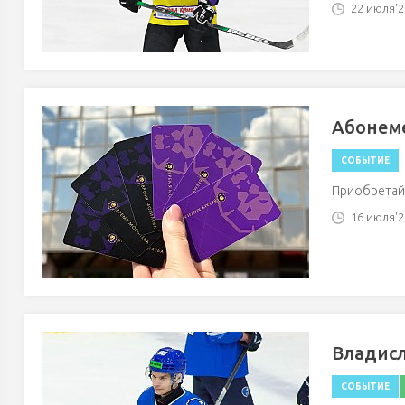
22 июля'26
Абонем
СОБЫТИЕ
Приобретайт
16 июля'26
Владисл
СОБЫТИЕ