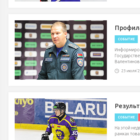
Профила
СОБЫТИЕ
Информиров
Государств
Валентинови
23 июля'26
Результ
СОБЫТИЕ
На этой нед
рамках това