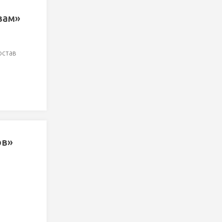
вам»
остав
ов»