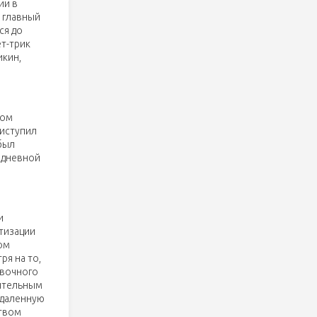
ии в
л главный
ся до
ет-трик
икин,
том
риступил
был
идневной
е
и
атизации
ом
ря на то,
овочного
нительным
тдаленную
ством