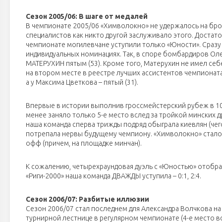
Сезон 2005/06: В шаге от медалей
В чемпионате 2005/06 «Химволокно» не удержалось на брон
специалистов как никто другой заслуживало этого. Достато
чемпионате могилевчане уступили только «Юности». Сразу
индивидуальных номинациях. Так, в споре бомбардиров Оле
МАТЕРУХИН пятым (53). Кроме того, Матерухин не имел се
на втором месте в реестре лучших ассистентов чемпионата 
а у Максима Цветкова – пятый (31).
Впервые в истории выполнив гроссмейстерский рубеж в 100
менее заняло только 5-е место вслед за тройкой минских д
наша команда сперва трижды подряд обыграла киевлян (чего 
потрепала нервы будущему чемпиону. «Химволокно» стало 
офф (причем, на площадке минчан).
К сожалению, четырехраундовая дуэль с «Юностью» отобрал
«Риги-2000» наша команда ДВАЖДЫ уступила – 0:1, 2:4.
Сезон 2006/07: Разбитые иллюзии
Сезон 2006/07 стал последнем для Александра Волчкова на
турнирной лестнице в регулярном чемпионате (4-е место вс