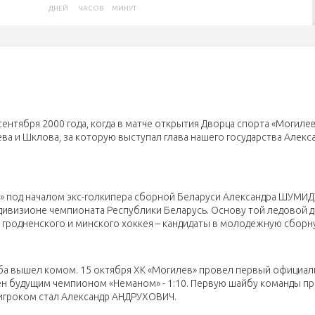
ДНЕЙ
ЧАСОВ
МИНУТ
ентября 2000 года, когда в матче открытия Дворца спорта «Могилев
а и Шклова, за которую выступал глава нашего государства Алекс
ев» под началом экс-голкипера сборной Беларуси Александра ШУМИД
ивизионе чемпионата Республики Беларусь. Основу той ледовой 
) гродненского и минского хоккея – кандидаты в молодежную сбор
уба вышел комом. 15 октября ХК «Могилев» провел первый официал
лен будущим чемпионом «Неманом» - 1:10. Первую шайбу команды п
игроком стал Александр АНДРУХОВИЧ.