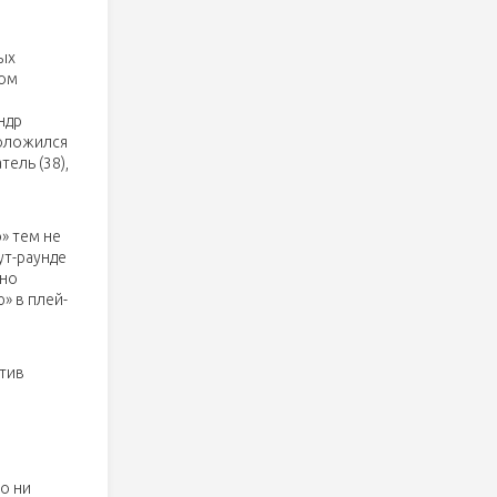
ых
ном
ндр
положился
ель (38),
» тем не
ут-раунде
дно
» в плей-
отив
о ни