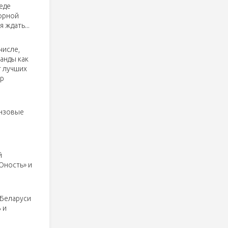
еде
борной
 ждать...
числе,
анды как
т лучших
ор
онзовые
й
Юность» и
 Беларуси
 и