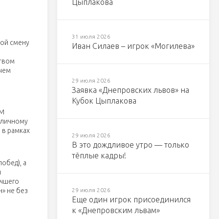
Цыплакова
31 июля 2026
бой смену
Иван Силаев – игрок «Могилева»
ством
 чем
29 июля 2026
Заявка «Днепровских львов» на
Кубок Цыплакова
ЫМ
оличному
 в рамках
29 июля 2026
В это дождливое утро — только
тёплые кадры!
обед), а
я
учшего
» не без
29 июля 2026
Еще один игрок присоединился
к «Днепровским львам»