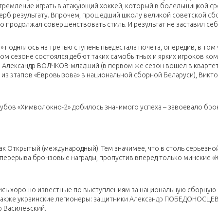
тремление играть в атакующий хоккей, который в болельщицкой ср
ущерб результату. Впрочем, прошедший школу великой советской с
о продолжал совершенствовать стиль. И результат не заставил себя
поднялось на третью ступень пьедестала почета, опередив, в том 
том сезоне состоялся дебют таких самобытных и ярких игроков ком
 Александр ВОЛЧКОВ-младший (в первом же сезон вошел в кварте
 из этапов «Евровызова» в национальной сборной Беларуси), Викт
лубов «Химволокно-2» добилось значимого успеха – завоевало бр
к Открытый (международный). Тем значимее, что в столь серьезно
перерыва бронзовые награды, пропустив вперед только минские «
лись хорошо известные по выступлениям за национальную сборную
 также украинские легионеры: защитники Александр ПОБЕДОНОСЦЕВ
 Василевский.