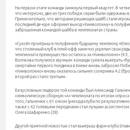
На первом этапе команда замкнула первый квартет. В четв
что интересно, две из трех побед в серии были одержаны в
Примечательно, что авторами решающих шайб стали игро
последний де-юре оформил выход «Химволокну» в полуфинал
заброшенная командой шайба в чемпионатах страны.
«Сухой» проигрыш в полуфинале будущему чемпиону «Юност
что столичный клуб в плей-офф заметно укрепил свои ряды
чемпионата преимущество осталось за «Химволокно» (4:3, 3:
Волчкова получился звучным: команда сумела выиграть «б
овертайме первого поединка в Киеве вновь забросил Побед
«Химволокно» вновь оказалось сильнее соперника 4:2 (бро
второй раз стало третьим.
Безусловным лидером той команды был Александр Гальченю
символическую сборную «А» чемпионата по итогам опроса 
того, Гальченюк с 61 очком (рекорд клуба по результативно
также с 42 голевыми передачами стал лучшим ассистентом 
Олега Шафаренко (28).
Другой приятной новостью стал выигрыш фарм-клуба (глав