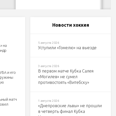
Новости хоккея
5 августа 2026
» на
Уступили «Гомелю» на выезде
андр
3 августа 2026
В первом матче Кубка Салея
УБА и его
«Могилев» не сумел
дружины
противостоять «Витебску»
ную
ьный матч
1 августа 2026
ровел
«Днепровские львы» не прошли
в четверть финал Кубка