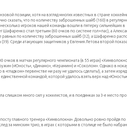
зовой позиции, хотя на взгляд многих известных в стране хоккейн
чно сказать, что по количеству заброшенных шайб (160) в регуляр
 несколько игроков нашей команды вошли в пятерку сильнейших в
г Шафаренко стал третьим (60 очков по системе гол+пас), а Алекса
бе равных по количеству заброшенных шайб (32), а Шафаренко рас
(39). Среди атакующих защитников у Евгения Летова второй показат
 очков в матчах регулярного чемпионата (в 55 играх) «Химволокно
ружин («Юность», «Динамо», «Керамин») и «Соколом». Однако в нока
в «гладком» первенстве ни разу не удалось сделать!), а затем изря
единственной командой, которой удалось взять верх над «Юностью
а слишком много сил у хоккеистов, и в поединках за 3-е место пр
 посту главного тренера «Химволокна». Довольно ровно пройдя по
лед за минским трио, в играх с которыми в столице не было набран