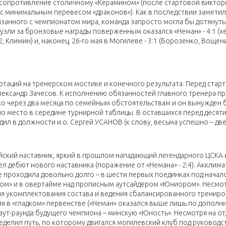
сопротивление столичному «Керамином» (после стартовой виктор
х с минимальным перевесом «драконов»). Как в последствии замети
язанного с чемпионатом мира, команда запросто могла бы дотянуть
 дуэли за бронзовые награды поверженным оказался «Неман» - 4:1 (х
, Климин) и, наконец, 26-го мая в Могилеве - 3:1 (Борозенко, Вощен
отаций на тренерском мостике и конечного результата. Перед стар
ександр Зачесов. К исполнению обязанностей главного тренера п
о через два месяца по семейным обстоятельствам и он вынужден 
о место в середине турнирной таблицы. В оставшихся перед десят
ил в должности и.о. Сергей УСАНОВ (к слову, весьма успешно – дв
йский наставник, яркий в прошлом нападающий легендарного ЦСКА 
л дебют нового наставника (поражение от «Немана» - 2:4). Акклим
 проходила довольно долго – в шести первых поединках под начал
том» и в овертайме над прописным аутсайдером «Юниором». Несмот
 для укомплектования состава и ведения сбалансированного тренир
ция в «гладком» первенстве («Неман» оказался выше лишь по допол
аут-раунда будущего чемпиона – минскую «Юность». Несмотря на о
еделил путь, по которому двигался могилевский клуб под руковод