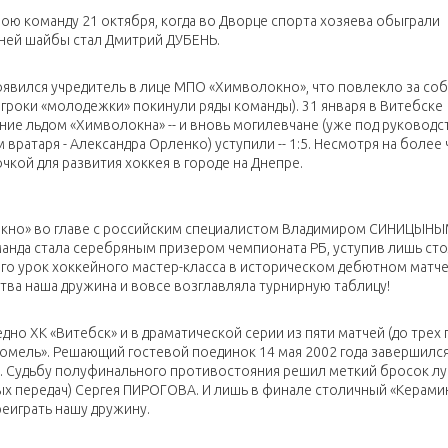
ю команду 21 октября, когда во Дворце спорта хозяева обыграли
ней шайбы стал Дмитрий ДУБЕНЬ.
появился учредитель в лице МПО «Химволокно», что повлекло за со
гроки «молодежки» покинули ряды команды). 31 января в Витебске
е льдом «Химволокна» -- и вновь могилевчане (уже под руковод
 вратаря - Александра Орленко) уступили -- 1:5. Несмотря на более
чкой для развития хоккея в городе на Днепре.
окно» во главе с российским специалистом Владимиром СИНИЦЫН
оманда стала серебряным призером чемпионата РБ, уступив лишь ст
его урок хоккейного мастер-класса в историческом дебютном матче
ства наша дружина и вовсе возглавляла турнирную таблицу!
о ХК «Витебск» и в драматической серии из пяти матчей (до трех п
омель». Решающий гостевой поединок 14 мая 2002 года завершилс
. Судьбу полуфинального противостояния решил меткий бросок л
ых передач) Сергея ПИРОГОВА. И лишь в финале столичный «Керамин
реиграть нашу дружину.