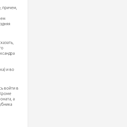
, причем,
чем
оздняя
казать,
го
ександра
а) и во
ь войти в
 Кроме
оната, а
лубника