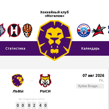
Хоккейный клуб
«Могилев»
Статистика
Календарь
07 авг 2026
Пт,
Кубок Владимира Цыплакова
ЛЬВЫ
РЫСИ
До следующего матча
0
0
0
2
4
0