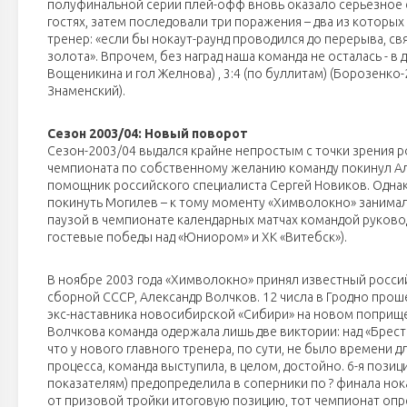
полуфинальной серии плей-офф вновь оказало серьезное 
гостях, затем последовали три поражения – два из которы
тренер: «если бы нокаут-раунд проводился до перерыва, св
золота». Впрочем, без наград наша команда не осталась - в
Вощеникина и гол Желнова) , 3:4 (по буллитам) (Борозенко-2
Знаменский).
Сезон 2003/04: Новый поворот
Сезон-2003/04 выдался крайне непростым с точки зрения р
чемпионата по собственному желанию команду покинул Ал
помощник российского специалиста Сергей Новиков. Однак
покинуть Могилев – к тому моменту «Химволокно» занимал
паузой в чемпионате календарных матчах командой руковод
гостевые победы над «Юниором» и ХК «Витебск»).
В ноябре 2003 года «Химволокно» принял известный росси
сборной СССР, Александр Волчков. 12 числа в Гродно проше
экс-наставника новосибирской «Сибири» на новом поприще
Волчкова команда одержала лишь две виктории: над «Брес
что у нового главного тренера, по сути, не было времени
процесса, команда выступила, в целом, достойно. 6-я пози
показателям) предопределила в соперники по ? финала нок
от призовой тройки итоговую позицию, тот чемпионат опр