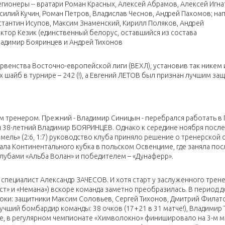
ионеры -- вратари Роман Красных, Алексей Абрамов, Алексей Игна
асилий Кучин, Роман Петров, Владислав Чеснов, Андрей Пахомов; н
стантин Исупов, Максим Знаменский, Кирилл Поляков, Андрей
ктор Кезик (единственный белорус, оставшийся из состава
ладимир Бояринцев и Андрей Тихонов
ервенства Восточно-европейской лиги (ВЕХЛ), установив так никем 
шайб в турнире – 242 (!), а Евгений ЛЕТОВ был признан лучшим за
м тренером. Прежний - Владимир Синицын - перебрался работать в 
 38-летний Владимир БОЯРИНЦЕВ. Однако к середине ноября после
мель» (2:6, 1:7) руководство клуба приняло решение о тренерской 
ала Континентального кубка в польском Освенциме, где заняла пос
 клубами «Альба Волан» и победителем – «Дунаферр».
специалист Александр ЗАЧЕСОВ. И хотя старт у заслуженного трен
т» и «Немана») вскоре команда заметно преобразилась. В период 
оки: защитники Максим Соловьев, Сергей Тихонов, Дмитрий Филат
ший бомбардир команды: 38 очков (17+21 в 31 матче!), Владимир 
, в регулярном чемпионате «Химволокно» финишировало на 3-м ме