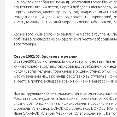
Основу той серебряной команды составляли российские лег
защитники Евгений Летов, Сергей Лебедев, Олег Кореев, В
Сергей Пирогов, Александр Прыгунов, Владимир Ильин, Кон
Ромадановский, Андрей Желнов, Константин Турковский, Ви
команды-2000/01), Николай Морозов Денис Заболонков, В
Кроме того, «Химволокно» заняло 1-е место в группе «Б» п
побитый в последствие рекорд по количеству заброшенных 
того турнира.
Сезон 2002/03: Бронзовые реалии
В сезон-2002/03 могилевский клуб вступил с новым главны
«Химволокно» возглавил экс-форвард серебряной команды
кряду чувствительных поражений в родных стенах от ХК «Го
К тому времени наша команда бесславно выступила в ? фин
е место в группе, вслед за местной «Унией» и венгерскими
Новым «рулевым» «Химволокна» стал еще один российский 
России вышел неудачным (домашние поражения от ХК «Брес
ряды клуба пополнили квалифицированные российские игр
форварды Александр БОРОВКОВ, Александр БОРОЗЕНКО (луч
Иван САХАРОВ, Алексей Черников, Олег Вощенкин… В итоге