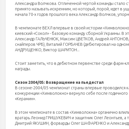
Александра Волчкова. Отличенной чертой команды стало с
принято называть искренним, но который, порой, идет в 
начала 70-х годов прошлого века Александр Волчков, упорн
В чемпионате ВЕХЛ впервые в своей истории «Химволокно» 
киевский «Сокол» - базовую команду сборной Украины. В э
Александр ГАЛЬЧЕНЮК, Максим ЦВЕТКОВ, Андрей АНТОНОВ,
снайперов ЧРБ), Виталий ГОРБАЧЕВ (дебютировал на одном
АНДРУЩЕНКО, Виктор ШАРИТОН...
Стоит заметить, что в дебютном первенстве среди фарм-к
награды.
Сезон 2004/05: Возвращение на пьедестал
В сезоне-2004/05 чемпионат страны впервые проводился ка
конкуренции «Химволокно» вернуло себе после годичного 
«Керамин».
В этом чемпионате в состав «Химволокна» органично вли
вратарь Леонид ГРИШУКЕВИЧ и защитник Олег Леонтьев, а
Дмитрий ЯКУШИН, форварды Олег ШАФАРЕНКО и Александр