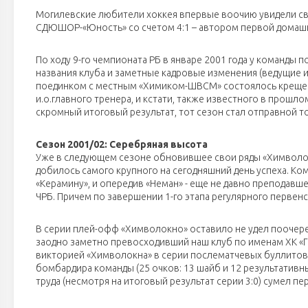
Могилевские любители хоккея впервые воочию увидели сво
СДЮШОР-«Юность» со счетом 4:1 – автором первой домаш
По ходу 9-го чемпионата РБ в январе 2001 года у команды 
названия клуба и заметные кадровые изменения (ведущие и
поединком с местным «Химиком-ШВСМ» состоялось крещени
и.о.главного тренера, и кстати, также известного в прошлом
скромный итоговый результат, тот сезон стал отправной то
Сезон 2001/02: Серебряная высота
Уже в следующем сезоне обновившее свои ряды «Химвол
добилось самого крупного на сегодняшний день успеха. К
«Керамину», и опередив «Неман» - еще не давно преподавш
ЧРБ. Причем по завершении 1-го этапа регулярного первен
В серии плей-офф «Химволокно» оставило не удел поочередн
заодно заметно превосходивший наш клуб по именам ХК «Г
викторией «Химволокна» в серии послематчевых буллитов
бомбардира команды (25 очков: 13 шайб и 12 результативн
труда (несмотря на итоговый результат серии 3:0) сумел пе