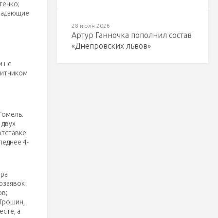
тенко;
ападающие
28 июля 2026
Артур Ганночка пополнил состав
«Днепровских львов»
и не
щитником
Гомель.
 двух
отставке.
леднее 4-
ера
дозаявок
ов;
Трошин,
сте, а