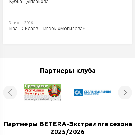
Кубка Цыплакова
31 июля 2026
Иван Силаев – игрок «Могилева»
29 июля 2026
Заявка «Днепровских львов» на Кубок Цыплакова
Партнеры клуба
29 июля 2026
В это дождливое утро — только тёплые кадры!
29 июля 2026
Еще один игрок присоединился к «Днепровским
львам»
Партнеры BETERA-Экстралига сезона
2025/2026