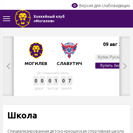
Версия для слабовидящих
Хоккейный клуб
«Могилев»
09 авг 2026
Вс,
Кубок Руслана Салея
МОГИЛЕВ
СЛАВУТИЧ
Купить билет
До следующего матча
0
0
0
1
0
7
ДНЕЙ
ЧАСОВ
МИНУТ
Школа
Специализированная детско-юношеская спортивная школа