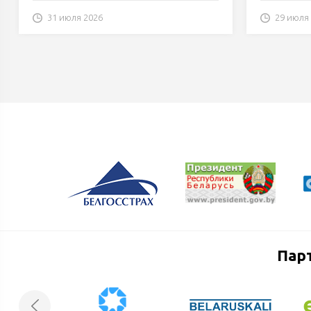
14 защитни
31 июля 2026
29 июля
Пар