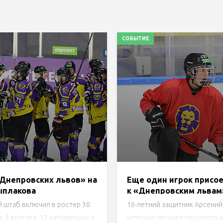
СОБЫТИЕ
«Днепровских львов» на
Еще один игрок присо
ыплакова
к «Днепровским львам
 штаб включил в ростер 30
16-летний защитник Арсений
: 4 вратаря, 12 нападающих и
успешно прошел просмотр и