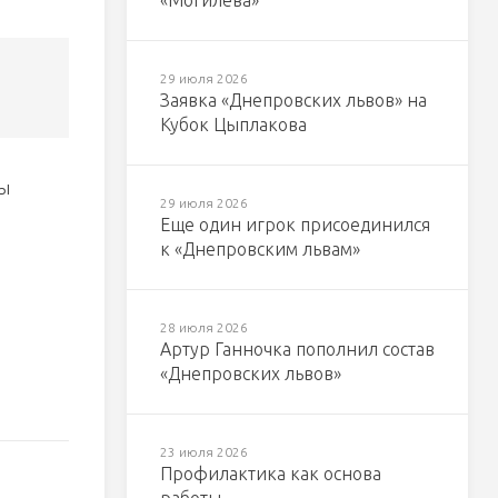
«Могилева»
29 июля 2026
Заявка «Днепровских львов» на
Кубок Цыплакова
ды
29 июля 2026
Еще один игрок присоединился
к «Днепровским львам»
28 июля 2026
Артур Ганночка пополнил состав
«Днепровских львов»
23 июля 2026
Профилактика как основа