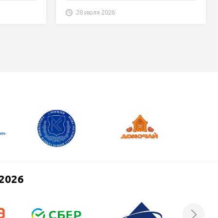
28 июля 2026
2026