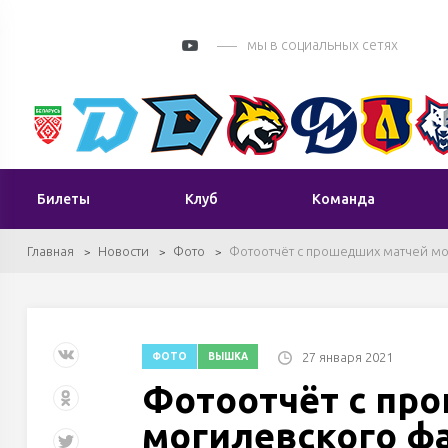
мы в социальных сетях
Билеты
Клуб
Команда
Главная
Новости
Фото
Фотоотчёт с прошедших матчей мо
27 января 2021
ФОТО
ВЫШКА
Фотоотчёт с пр
могилевского ф