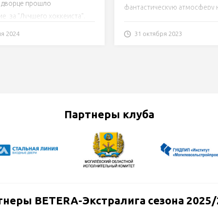
 дворце прошло
фантастическую атмосферу 
е за "Лучшего хоккеиста".
против "Гомеля"!
ля 2024
31 октября 2023
Партнеры клуба
тнеры BETERA-Экстралига сезона 2025/