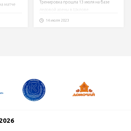
льду
Тренировка прошла 13 июля на базе
на матче
ледовой арены в Шклове.
14 июля 2023
2026