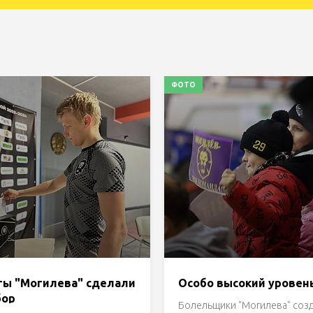
ФОТО
ты "Могилева" сделали
Особо высокий уровен
бор
Болельщики "Могилева" соз