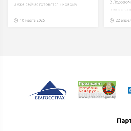
В Ледовом
и уже сейчас готовятся к новому
голосовани
сезону.
10 марта 2025
22 апре
Пар