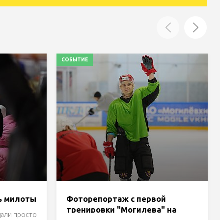
СОБЫТИЕ
ь милоты
Фоторепортаж с первой
тренировки "Могилева" на
дали просто