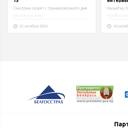
13
интервь
Смотрим сюжет с тренировочного дня
На матче,
нашей команды.
пообщалис
хоккеистов
22 октября 2025
16 октя
сыновей от
возил на т
вне льда. 
Пар