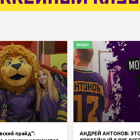
ВИДЕО
вский прайд":
АНДРЕЙ АНТОНОВ: ЭТ